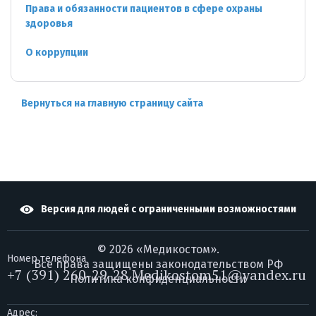
Права и обязанности пациентов в сфере охраны
здоровья
О коррупции
Вернуться на главную страницу сайта
Версия для людей с ограниченными возможностями
© 2026 «Медикостом».
Номер телефона
Все права защищены законодательством РФ
+7 (391) 260-29-28 Medikostom51@yandex.ru
Политика конфиденциальности
Адрес: