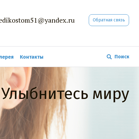
Medikostom51@yandex.ru
Обратная связь
лерея
Контакты
Улыбнитесь миру